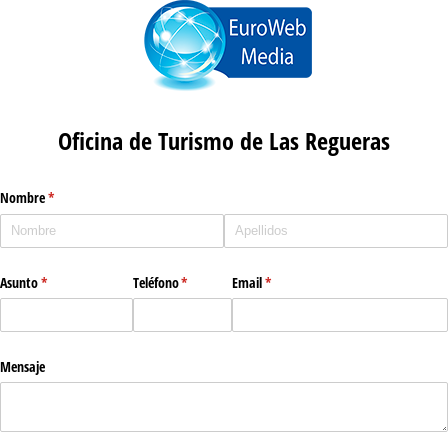
Oficina de Turismo de Las Regueras
Nombre
(necesario)
*
Asunto
(necesario)
*
Teléfono
(necesario)
*
Email
(necesario)
*
Mensaje