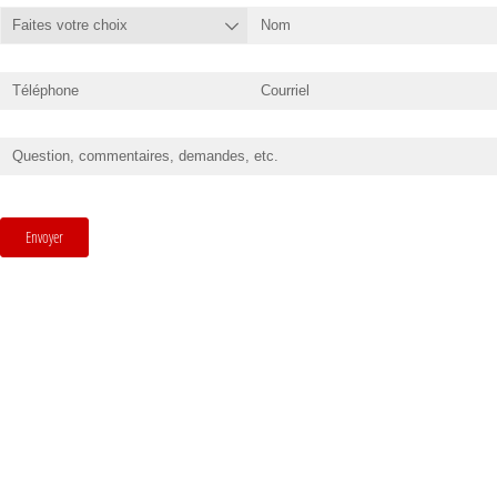
Demande pour :
(requis)
*
Nom
Téléphone
Courriel
Message
(requis)
*
Envoyer