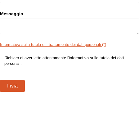
Messaggio
Informativa sulla tutela e il trattamento dei dati personali (*)
Dichiaro di aver letto attentamente l'informativa sulla tutela dei da
Dichiaro di aver letto attentamente l'informativa sulla tutela dei dati
personali.
Invia