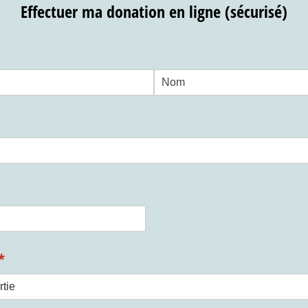
Effectuer ma donation en ligne (sécurisé)
uis)
(requis)
*