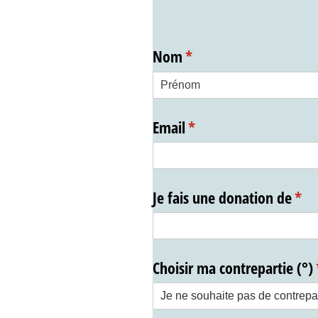
Nom
(requis)
*
Email
(requis)
*
Je fais une donation de
(req
*
Choisir ma contrepartie (°)