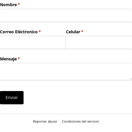
Nombre
(necesario)
*
Correo Eléctronico
(necesario)
*
Celular
(necesario)
*
Mensaje
(necesario)
*
Enviar
Reportar abuso
Condiciones del servicio