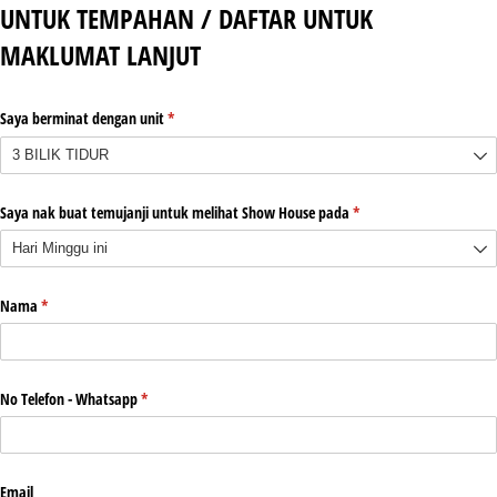
UNTUK TEMPAHAN / DAFTAR UNTUK
MAKLUMAT LANJUT
Saya berminat dengan unit
(required)
*
Saya nak buat temujanji untuk melihat Show House pada
(required)
*
Nama
(required)
*
No Telefon - Whatsapp
(required)
*
Email