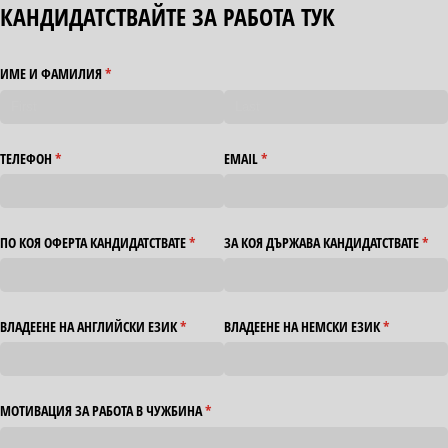
КАНДИДАТСТВАЙТЕ ЗА РАБОТА ТУК
ИМЕ И ФАМИЛИЯ
(required)
*
ТЕЛЕФОН
(required)
*
EMAIL
(required)
*
ПО КОЯ ОФЕРТА КАНДИДАТСТВАТЕ
(required)
*
ЗА КОЯ ДЪРЖАВА КАНДИДАТСТВАТЕ
(requ
*
ВЛАДЕЕНЕ НА АНГЛИЙСКИ ЕЗИК
(required)
*
ВЛАДЕЕНЕ НА НЕМСКИ ЕЗИК
(required)
*
МОТИВАЦИЯ ЗА РАБОТА В ЧУЖБИНА
(required)
*