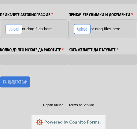
ПРИКАЧЕТЕ АВТОБИОГРАФИЯ
(required)
*
ПРИКАЧЕТЕ СНИМКИ И ДОКУМЕНТИ
(re
*
Upload
Upload
or drag files here.
or drag files here.
КОЛКО ДЪЛГО ИСКАТЕ ДА РАБОТИТЕ
(required)
*
КОГА ЖЕЛАЕТЕ ДА ПЪТУВАТЕ
(required)
*
КАНДИДАТСТВАЙ
Report Abuse
Terms of Service
Powered by Cognito Forms.