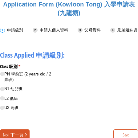
Application Form (Kowloon Tong) 入學申請表
(九龍塘)
申請級別
申請人個人資料
父母資料
兄弟姐妹資
Class Applied 申請級別:
Class 級別
(required)
*
PN 學前班 (2 years old /​ 2
歲班)
N1 幼兒班
L2 低班
U3 高班
Next 下一頁
Save