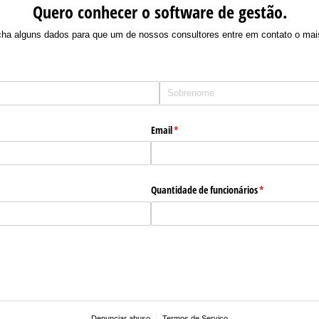
Quero conhecer o software de gestão.
cha alguns dados para que um de nossos consultores entre em contato o mai
Email
(obrigatório)
*
Quantidade de funcionários
(obrigatório)
*
Denunciar abuso
Termos de Serviço