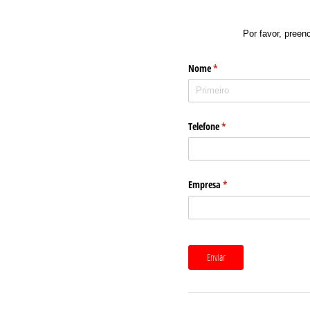
Por favor, preen
Nome
(obrigatório)
*
Telefone
(obrigatório)
*
Empresa
(obrigatório)
*
Enviar