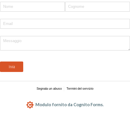
Nome
(richiesto)
*
Posta elettronica
(richiesto)
*
messaggio
(richiesto)
*
Invia
Segnala un abuso
Termini del servizio
Modulo fornito da Cognito Forms.