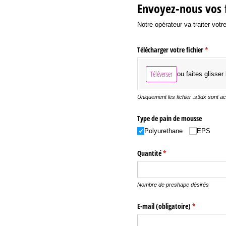
Envoyez-nous vos 
Notre opérateur va traiter vot
Télécharger votre fichier
(requis)
*
Téléverser
ou faites glisser 
Uniquement les fichier .s3dx sont a
Type de pain de mousse
Polyurethane
EPS
Quantité
(requis)
*
Nombre de preshape désirés
E-mail (obligatoire)
(requis)
*