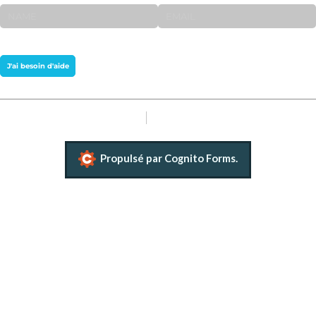
NOM
Email
J'ai besoin d'aide
Signaler un abus
Conditions d'utilisation
Propulsé par Cognito Forms.