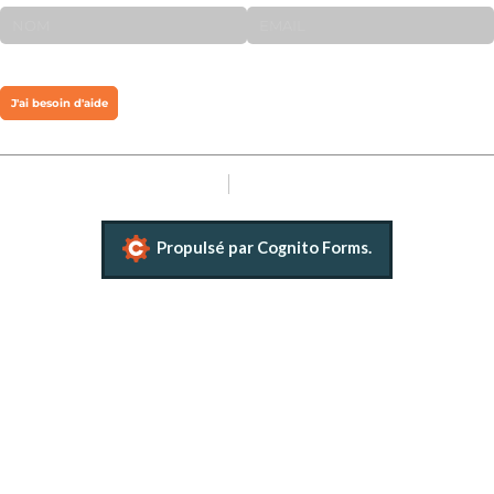
NAME
Email
J'ai besoin d'aide
Signaler un abus
Conditions d'utilisation
Propulsé par Cognito Forms.